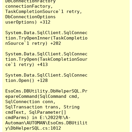
DbConnectionFactory 
connectionFactory, 
TaskCompletionSource`1 retry, 
DbConnectionOptions 
userOptions) +312

System.Data.SqlClient.SqlConnec
tion.TryOpenInner(TaskCompletio
nSource`1 retry) +202

System.Data.SqlClient.SqlConnec
tion.TryOpen(TaskCompletionSour
ce`1 retry) +413

System.Data.SqlClient.SqlConnec
tion.Open() +128

EsoCms.DBUtility.DbHelperSQL.Pr
epareCommand(SqlCommand cmd, 
SqlConnection conn, 
SqlTransaction trans, String 
cmdText, SqlParameter[] 
cmdParms) in E:\2022年\A-
Automan\AUTOMAN\EsoCms.DBUtilit
y\DbHelperSQL.cs:1012
