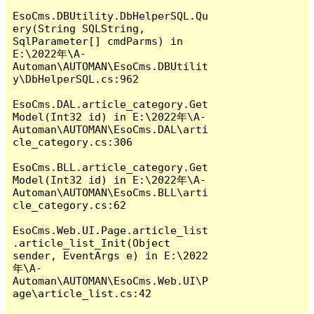
EsoCms.DBUtility.DbHelperSQL.Qu
ery(String SQLString, 
SqlParameter[] cmdParms) in 
E:\2022年\A-
Automan\AUTOMAN\EsoCms.DBUtilit
y\DbHelperSQL.cs:962

EsoCms.DAL.article_category.Get
Model(Int32 id) in E:\2022年\A-
Automan\AUTOMAN\EsoCms.DAL\arti
cle_category.cs:306

EsoCms.BLL.article_category.Get
Model(Int32 id) in E:\2022年\A-
Automan\AUTOMAN\EsoCms.BLL\arti
cle_category.cs:62

EsoCms.Web.UI.Page.article_list
.article_list_Init(Object 
sender, EventArgs e) in E:\2022
年\A-
Automan\AUTOMAN\EsoCms.Web.UI\P
age\article_list.cs:42
